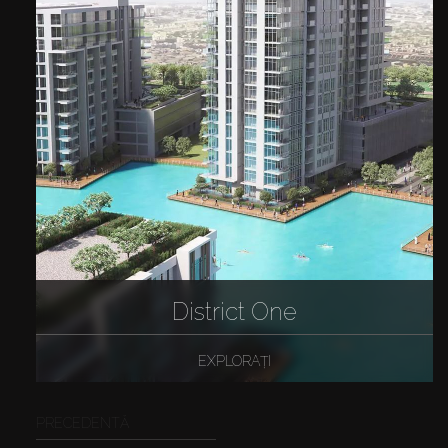
District One
EXPLORAȚI
PRECEDENTĂ