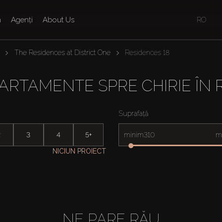
n
Agenți
About Us
RO
The Residences at District One
Residences 18
ARTAMENTE SPRE CHIRIE ÎN 
Suprafață
2
3
4
5+
minim
m
NICIUN PROIECT
NE PARE RĂU