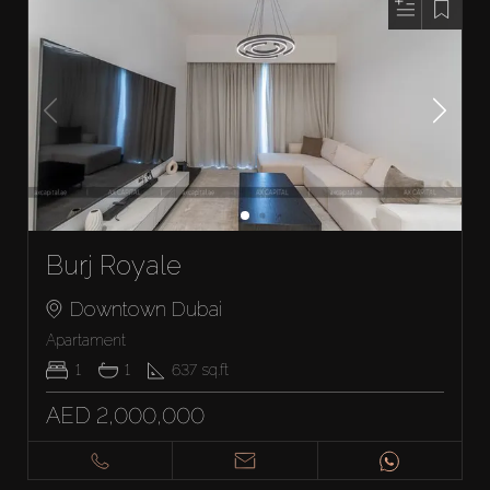
Burj Royale
Downtown Dubai
Apartament
1
1
637
sq.ft
AED 2,000,000