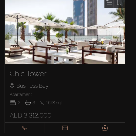
Chic Tower
Business Bay
Apartament
2
3
1678
sq.ft
AED 3,312,000