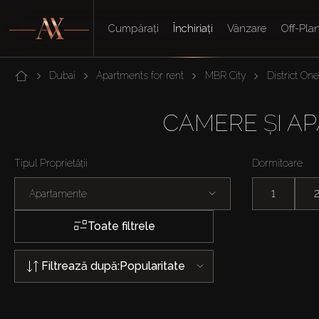
Cumpărați
Închiriați
Vânzare
Off-Pla
Dubai
Apartments for rent
MBR City
District One
CAMERE ȘI AP
Tipul Proprietății
Dormitoare
Apartamente
1
Toate filtrele
Filtrează după:
Popularitate