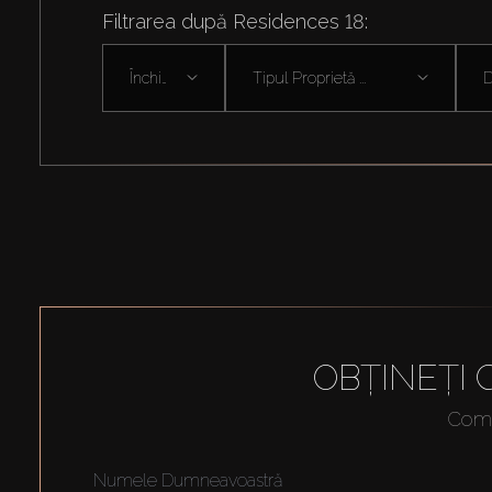
Filtrarea după Residences 18:
Închiriați
Tipul Proprietă ...
D
OBȚINEȚI
Compl