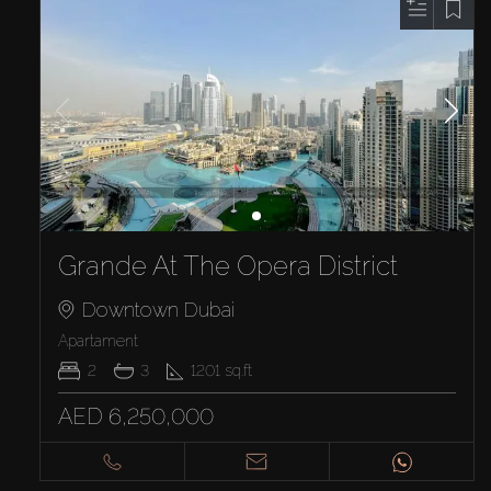
Grande At The Opera District
Downtown Dubai
Apartament
2
3
1201
sq.ft
AED 6,250,000