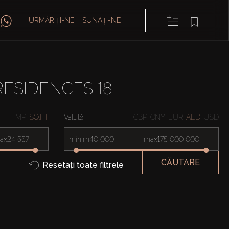
URMĂRIȚI-NE
SUNAȚI-NE
RESIDENCES 18
MP
SQ.FT
Valută
GBP
CNY
EUR
AED
USD
ax
minim
max
CĂUTARE
Resetați toate filtrele