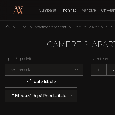
Cumpărați
Închiriați
Vânzare
Off-Pla
Dubai
Apartments for rent
Port De La Mer
Sur 
CAMERE ȘI APART
Tipul Proprietății
Dormitoare
Apartamente
1
Toate filtrele
Filtrează după:
Popularitate