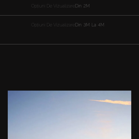
Opțiuni De Vizualizare
Din
2M
Opțiuni De Vizualizare
Din
3M
La
4M