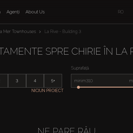
n
Agenți
About Us
RO
La Mer Townhouses
La Rive - Building 3
AMENTE SPRE CHIRIE ÎN LA R
Suprafață
2
3
4
5+
minim
m
NICIUN PROIECT
NE PARE RĂU