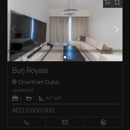
Burj Royale
Downtown Dubai
Apartament
1
1
637
sq.ft
AED 2,000,000