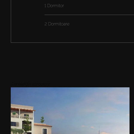
1 Dormitor
2 Dormitoare
Zonele din apropiere