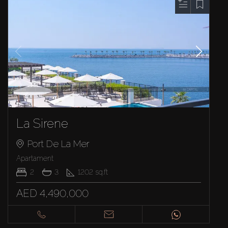
La Sirene
Port De La Mer
Apartament
2
3
1202
sq.ft
AED 4,490,000