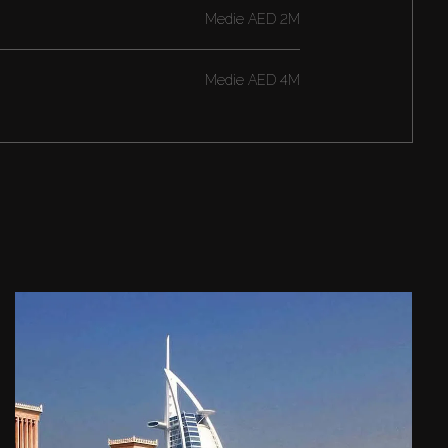
Medie
AED 2M
Medie
AED 4M