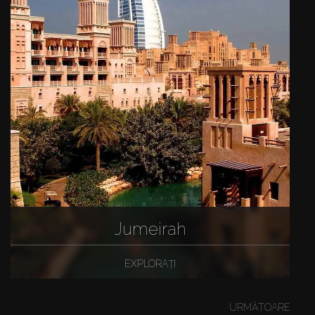
Jumeirah
EXPLORAȚI
URMĂTOARE