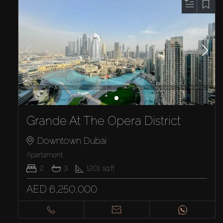
Grande At The Opera District
Downtown Dubai
Apartament
2
3
1201
sq.ft
AED 6,250,000