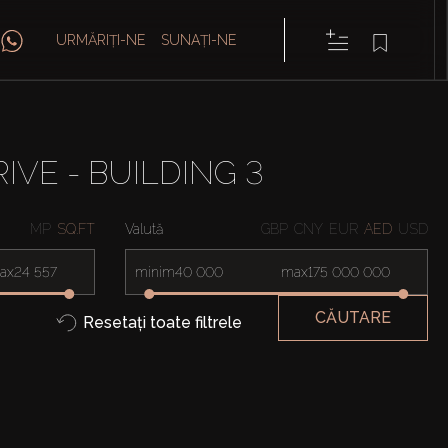
URMĂRIȚI-NE
SUNAȚI-NE
IVE - BUILDING 3
MP
SQ.FT
Valută
GBP
CNY
EUR
AED
USD
ax
minim
max
CĂUTARE
Resetați toate filtrele