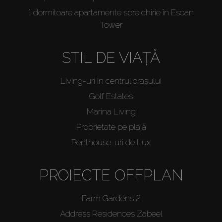
1 dormitoare apartamente spre chirie în Escan
Tower
STIL DE VIAȚĂ
Living-uri în centrul orașului
Golf Estates
Marina Living
Proprietate pe plajă
Penthouse-uri de Lux
PROIECTE OFFPLAN
Farm Gardens 2
Address Residences Zabeel