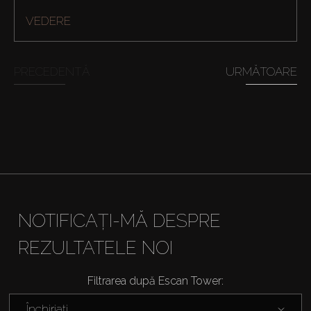
VEDERE
PRECEDENTĂ
URMĂTOARE
Cumpărați
NOTIFICAȚI-MĂ DESPRE
Închiriați
REZULTATELE NOI
Vânzare
Filtrarea după Escan Tower:
Închiriați