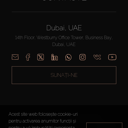
Dubai, UAE
14th Floor, Westburry Office Tower, Business Bay,
Dubai, UAE
SUNAȚI-NE
Acest site web folosește cookie-uri
AX CAPITAL ©2026 Toate drepturile rezervate
pentru activarea anumitor funcții și
Termeni de
Politica de
Harta site-
pentru a vă îmbunătăți experiența