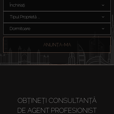
Agenți
Închiriați
Tipul Proprietă ...
About Us
Dormitoare
ANUNȚA-MA
OBȚINEȚI CONSULTANȚĂ
DE AGENT PROFESIONIST