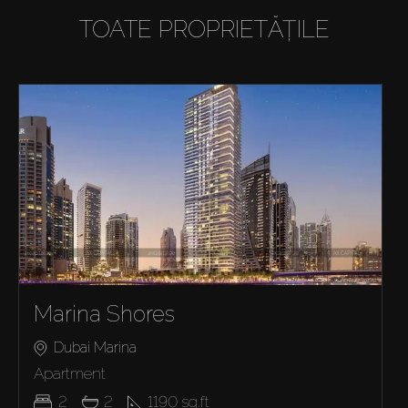
TOATE PROPRIETĂȚILE
Marina Shores
Dubai Marina
Apartment
2
2
1190
sq.ft