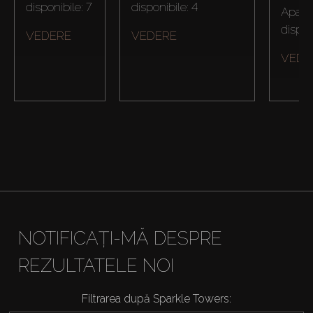
disponibile: 7
disponibile: 4
Apart
dispon
VEDERE
VEDERE
VEDE
Cumpărați
Închiriați
NOTIFICAȚI-MĂ DESPRE
Vânzare
REZULTATELE NOI
Off-Plan
Filtrarea după Sparkle Towers: