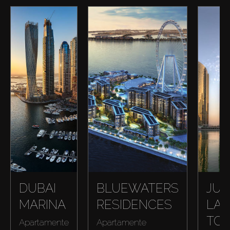
DUBAI
BLUEWATERS
JUM
MARINA
RESIDENCES
LAK
TO
Apartamente
Apartamente