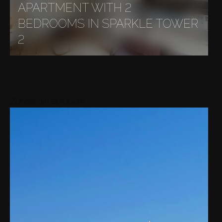
APARTMENT WITH 2
BEDROOMS IN SPARKLE TOWER
2
Zonele din apropiere