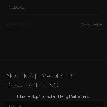
VEDERE
PRECEDENTĂ
URMĂTOARE
Cumpărați
NOTIFICAȚI-MĂ DESPRE
REZULTATELE NOI
Închiriați
Filtrarea după Jumeirah Living Marina Gate:
Vânzare
Închiriați