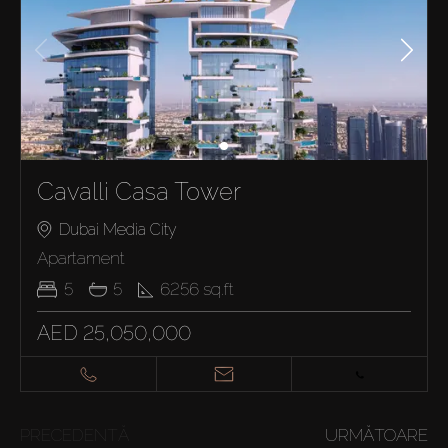
Cavalli Casa Tower
Dubai Media City
Apartament
5
5
6256
sq.ft
AED 25,050,000
PRECEDENTĂ
URMĂTOARE