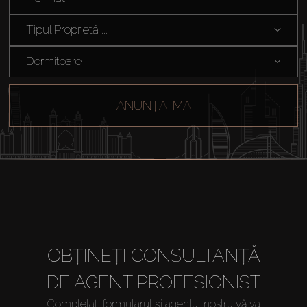
Off-Plan
Tipul Proprietă ...
Dormitoare
Agenți
ANUNȚA-MA
About Us
OBȚINEȚI CONSULTANȚĂ
DE AGENT PROFESIONIST
Completați formularul și agentul nostru vă va