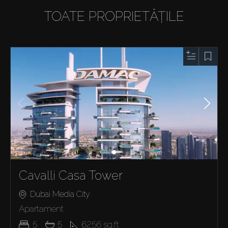
TOATE PROPRIETĂȚILE
Cavalli Casa Tower
Dubai Media City
Apartament
5
5
6256
sq.ft