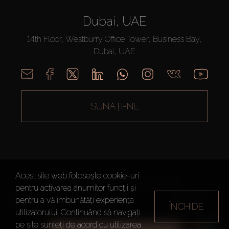
Dubai, UAE
14th Floor, Westburry Office Tower, Business Bay,
Dubai, UAE
SUNAȚI-NE
Acest site web folosește cookie-uri
AX CAPITAL ©2026 Toate drepturile rezervate
pentru activarea anumitor funcții și
Termeni de
Politica de
Harta site-
pentru a vă îmbunătăți experiența
ÎNCHIDE
utilizare
Confidențialitate
ului
utilizatorului. Continuând să navigați
pe site sunteți de acord cu utilizarea