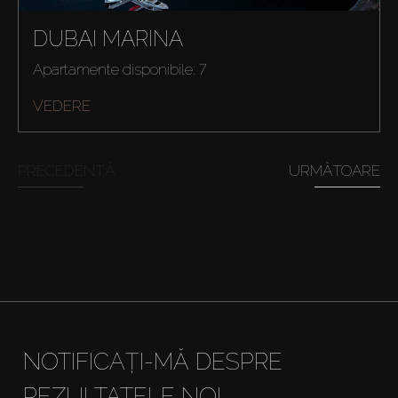
DUBAI MARINA
Apartamente disponibile: 7
VEDERE
PRECEDENTĂ
URMĂTOARE
Cumpărați
Închiriați
Vânzare
NOTIFICAȚI-MĂ DESPRE
Off-Plan
REZULTATELE NOI