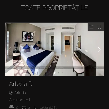
TOATE PROPRIETĂȚILE
Artesia D
Artesia
Apartament
2
3
1368
sq.ft