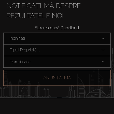
NOTIFICAȚI-MĂ DESPRE
REZULTATELE NOI
Filtrarea după Dubailand:
Închiriați
Cumpărați
Tipul Proprietă ...
Închiriați
Dormitoare
Vânzare
ANUNȚA-MA
Off-Plan
Agenți