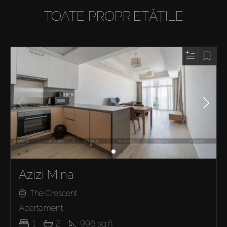
TOATE PROPRIETĂȚILE
Azizi Mina
The Crescent
Apartament
1
2
996
sq.ft