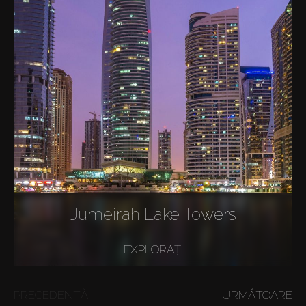
Jumeirah Lake Towers
EXPLORAȚI
PRECEDENTĂ
URMĂTOARE