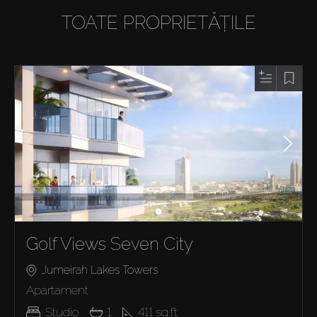
TOATE PROPRIETĂȚILE
Golf Views Seven City
Jumeirah Lakes Towers
Apartament
Studio
1
411
sq.ft