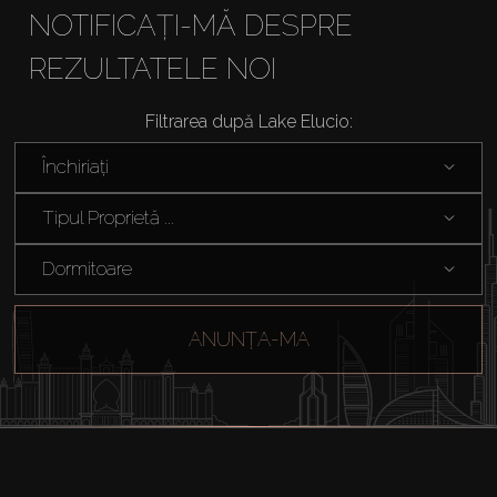
NOTIFICAȚI-MĂ DESPRE
REZULTATELE NOI
Cumpărați
Filtrarea după Lake Elucio:
Închiriați
Închiriați
Tipul Proprietă ...
Vânzare
Dormitoare
Off-Plan
ANUNȚA-MA
Agenți
About Us