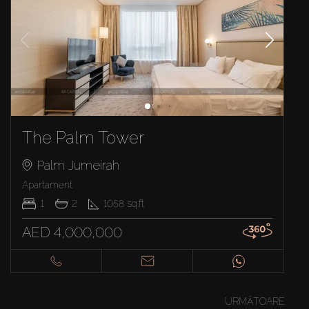
The Palm Tower
Palm Jumeirah
Apartament
1
2
1058
sq.ft
AED 4,000,000
URMĂTOARE