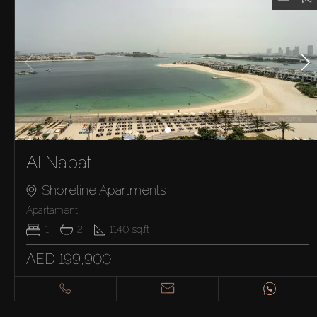
Al Nabat
Shoreline Apartments
Apartament
1
2
1140
sq.ft
AED 199,900