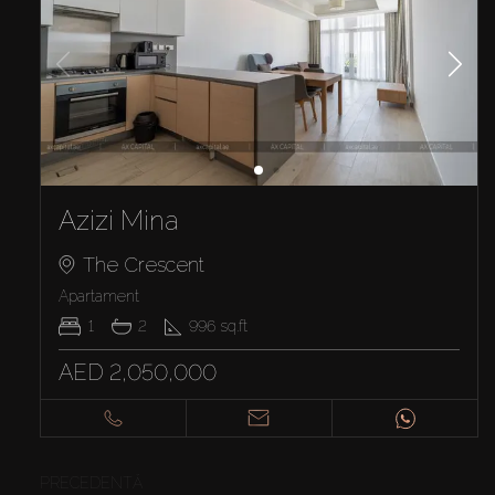
Azizi Mina
The Crescent
Apartament
1
2
996
sq.ft
AED 2,050,000
PRECEDENTĂ