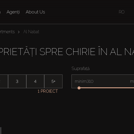
n
Agenți
About Us
RO
artments
Al Nabat
RIETĂȚI SPRE CHIRIE ÎN AL 
Suprafață
2
3
4
5+
minim
m
1 PROIECT