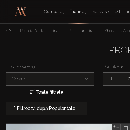
Cumpărați
Închiriați
Vânzare
Off-Pla
Proprietăți de închiriat
Palm Jumeirah
Shoreline Ap
PROP
Tipul Proprietății
Dormitoare
Oricare
1
Toate filtrele
Filtrează după:
Popularitate