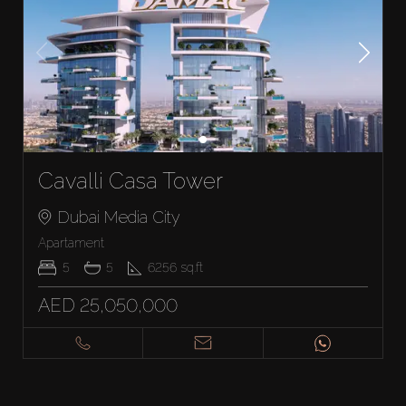
Cavalli Casa Tower
Dubai Media City
Apartament
5
5
6256
sq.ft
AED 25,050,000