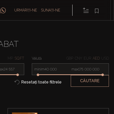
URMĂRIȚI-NE
SUNAȚI-NE
NABAT
MP
SQ.FT
Valută
GBP
CNY
EUR
AED
USD
ax
minim
max
CĂUTARE
Resetați toate filtrele