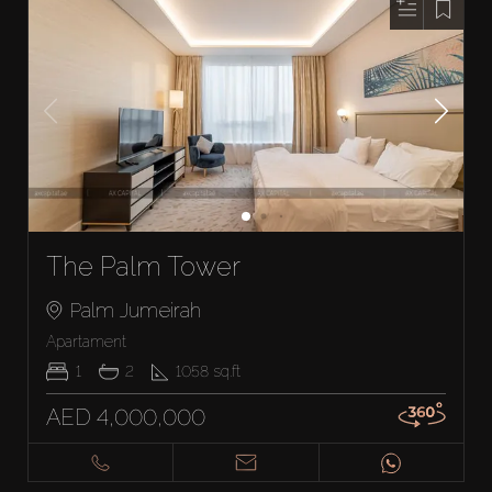
The Palm Tower
Palm Jumeirah
Apartament
1
2
1058
sq.ft
AED 4,000,000