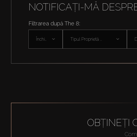
NOTIFICAȚI-MĂ DESPR
Filtrarea după The 8:
Închiriați
Tipul Proprietă ...
D
OBȚINEȚI
Compl