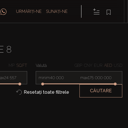
URMĂRIȚI-NE
SUNAȚI-NE
E 8
MP
SQ.FT
Valută
GBP
CNY
EUR
AED
USD
ax
minim
max
CĂUTARE
Resetați toate filtrele