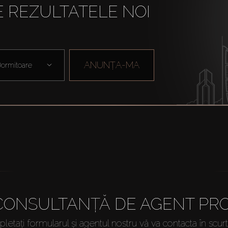
E REZULTATELE NOI
ANUNȚA-MA
ormitoare
 CONSULTANȚĂ DE AGENT PRO
etați formularul și agentul nostru vă va contacta în scur