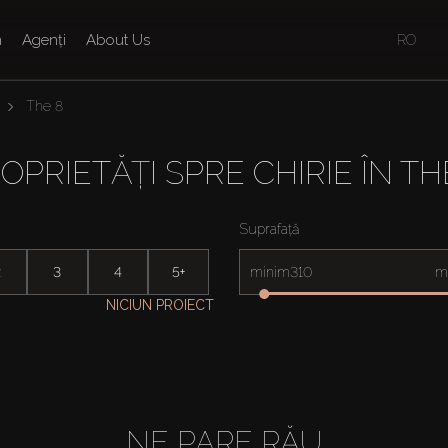
n
Agenți
About Us
RO
The 8
OPRIETĂȚI SPRE CHIRIE ÎN TH
Suprafață
2
3
4
5+
minim
m
NICIUN PROIECT
NE PARE RĂU