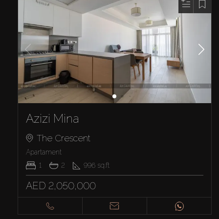
Azizi Mina
The Crescent
Apartament
1
2
996
sq.ft
AED 2,050,000