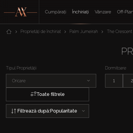
Cumpărați
Închiriați
Vânzare
Off-Pla
Proprietăți de închiriat
Palm Jumeirah
The Crescent
PR
Tipul Proprietății
Dormitoare
Oricare
1
Toate filtrele
Filtrează după:
Popularitate