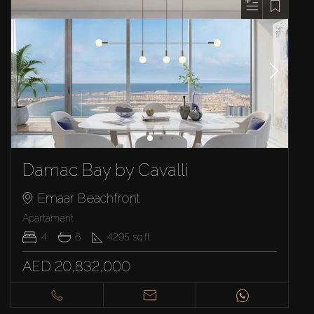
Damac Bay by Cavalli
Emaar Beachfront
Apartament
4
6
4295
sq.ft
AED 20,832,000