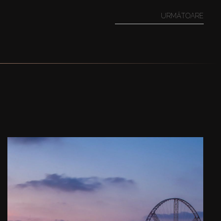
URMĂTOARE