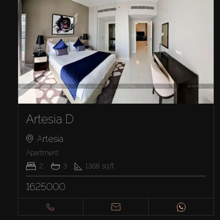
Artesia D
Artesia
Apartment
2
3
1368
sq.ft
1625000