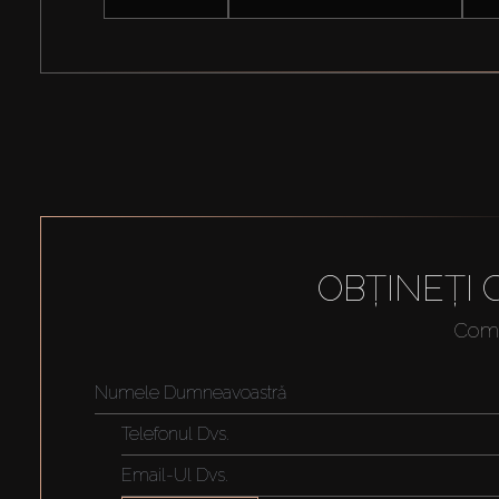
OBȚINEȚI
Compl