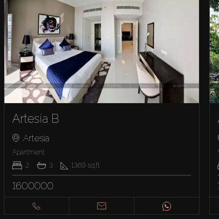
Artesia B
Artesia
Apartment
2
3
1369
sq.ft
1600000