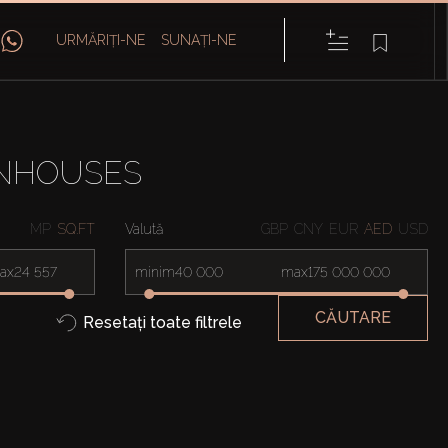
URMĂRIȚI-NE
SUNAȚI-NE
WNHOUSES
MP
SQ.FT
Valută
GBP
CNY
EUR
AED
USD
ax
minim
max
CĂUTARE
Resetați toate filtrele