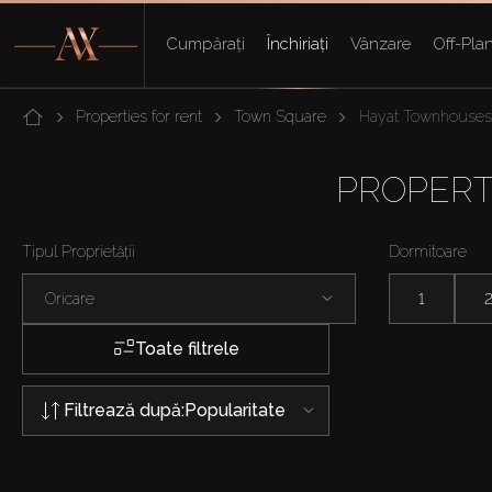
Cumpărați
Închiriați
Vânzare
Off-Pla
Properties for rent
Town Square
Hayat Townhouses
PROPERT
Tipul Proprietății
Dormitoare
Oricare
1
Toate filtrele
Filtrează după:
Popularitate