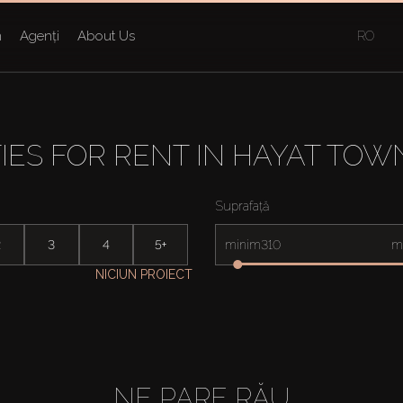
n
Agenți
About Us
RO
IES FOR RENT IN HAYAT TO
Suprafață
2
3
4
5+
minim
m
NICIUN PROIECT
NE PARE RĂU