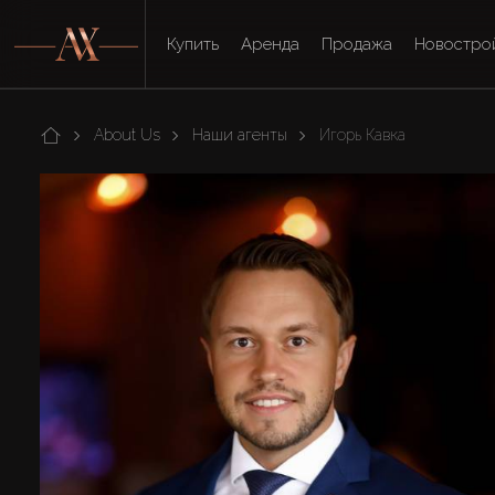
Купить
Аренда
Продажа
Новостро
About Us
Наши агенты
Игорь Кавка