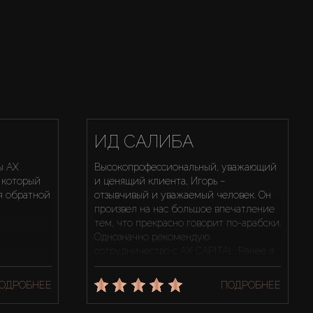
ИД САЛИБА
ы AX
Высокопрофессиональный, уважающий
, который
и ценящий клиента, Игорь –
я обратной
отзывчивый и уважаемый человек. Он
произвел на нас большое впечатление
тем, что прекрасно говорит по-арабски.
Однозначно рекомендую
сотрудничество с AX CAPITAL. Ранее я
также имел дело с Максимом, и
определенно с большим уважением
ОДРОБНЕЕ
ПОДРОБНЕЕ
ставлю пять звезд нашему
сотрудничеству.