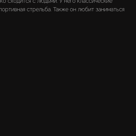
о сходится с людьми. У него классические 
портивная стрельба. Также он любит заниматься 