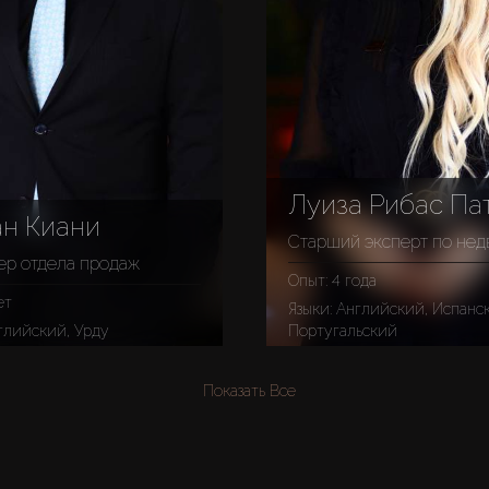
Луиза Рибас Па
ан Киани
р отдела продаж
Опыт: 4 года
ет
Языки: Английский, Испанский,
нглийский, Урду
Португальский
Показать Все