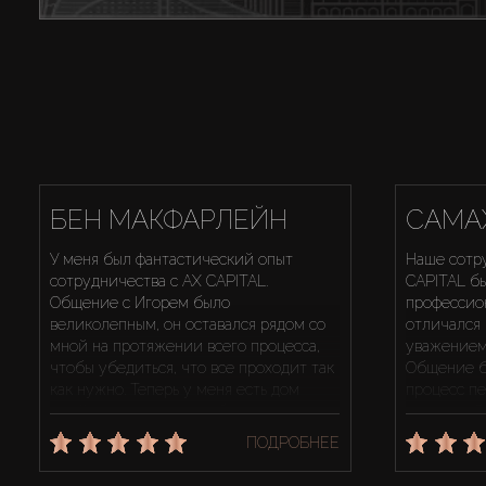
БЕН МАКФАРЛЕЙН
САМА
У меня был фантастический опыт
Наше сотр
сотрудничества с AX CAPITAL.
CAPITAL б
Общение с Игорем было
профессио
великолепным, он оставался рядом со
отличался
мной на протяжении всего процесса,
уважением
чтобы убедиться, что все проходит так
Общение б
как нужно. Теперь у меня есть дом
процесс п
моей мечты, и я очень благодарен за
простым. Я
поддержку, которая помогла мне его
аренду в Д
ПОДРОБНЕЕ
обеспечить.
говоря, у 
поэтому я