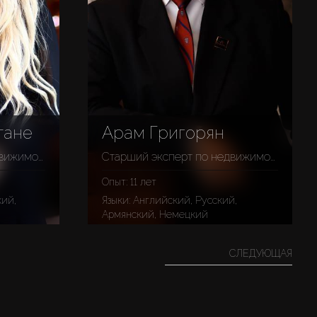
тане
Арам Григорян
Старший эксперт по недвижимости
Старший эксперт по недвижимости
Опыт: 11 лет
Языки: Английский, Русский,
Армянский, Немецкий
СЛЕДУЮЩАЯ