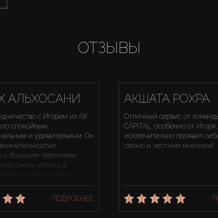
ОТЗЫВЫ
Х АЛЬХОСАНИ
АКШАТА РОХРА
удничество с Игорем из AX
Отличный сервис от команд
ыло спокойным,
CAPITAL, особенно от Игоря
нальным и удивительным. Он
исключительно проявил себ
 внимательностью,
связью и честным мнением!
 и большим терпением.
ыло очень четким, а
ередачи объекта очень
 сдаю недвижимость в
убае с 2010 года, и, честно
ПОДРОБНЕЕ
П
меня такой опыт впервые,
 настоятельно рекомендую