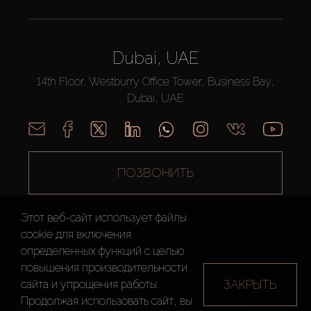
Dubai, UAE
14th Floor, Westburry Office Tower, Business Bay,
Dubai, UAE
ПОЗВОНИТЬ
Этот веб-сайт использует файлы
cookie для включения
определенных функций c целью
повышения производительности
AX CAPITAL ©2026 Все Права Защищены
ЗАКРЫТЬ
сайта и упрощения работы.
Условия
Политика
Карта
Продолжая использовать сайт, вы
использования
конфиденциальности
сайта