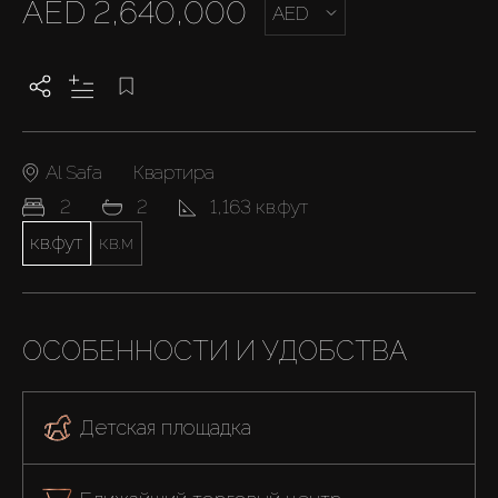
AED 2,640,000
AED
Al Safa
Квартира
2
2
1,163 кв.фут
кв.фут
кв.м
ОСОБЕННОСТИ И УДОБСТВА
Детская площадка