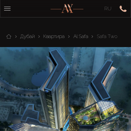
RU
Дубай
Квартира
Al Safa
Safa Two