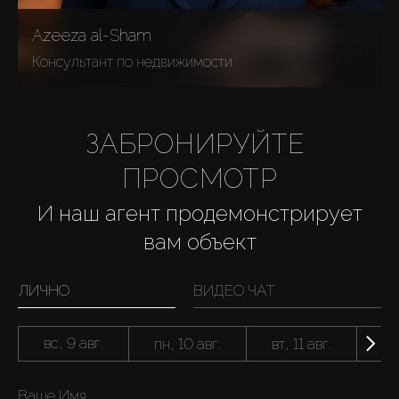
Azeeza al-Sham
Консультант по недвижимости
ЗАБРОНИРУЙТЕ 
ПРОСМОТР
И наш агент продемонстрирует
вам объект
ЛИЧНО
ВИДЕО ЧАТ
вс, 9 авг.
пн, 10 авг.
вт, 11 авг.
ср