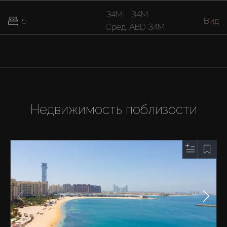
34M
-
34M
5
Вид
Cред.
AED 34M
Недвижимость поблизости