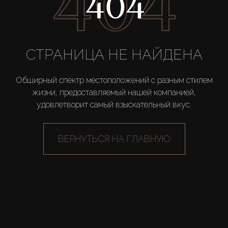
Новостройки
AX Journal
СТРАНИЦА НЕ НАЙДЕНА
Каталоги
Обширный спектр местоположений с разным стилем
жизни, предоставляемый нашей компанией,
удовлетворит самый взыскательный вкус.
Агенты
ВЕРНУТЬСЯ НА ГЛАВНУЮ
About Us