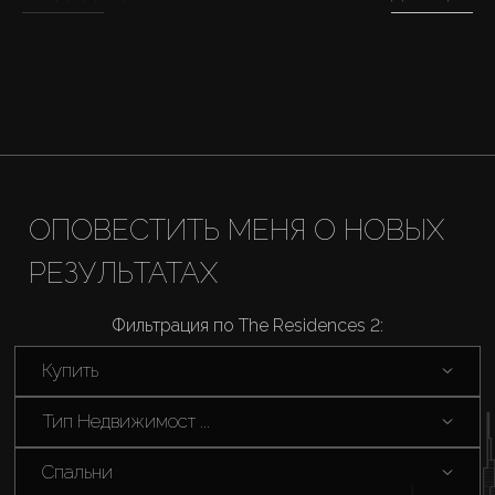
Новостройки
AX Journal
Каталоги
ОПОВЕСТИТЬ МЕНЯ О НОВЫХ
Агенты
РЕЗУЛЬТАТАХ
About Us
Фильтрация по The Residences 2:
Купить
Тип Недвижимост ...
Спальни