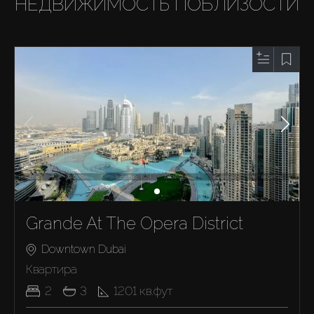
НЕДВИЖИМОСТЬ ПОБЛИЗОСТИ
Grande At The Opera District
Downtown Dubai
Квартира
2
3
1201
кв.фут