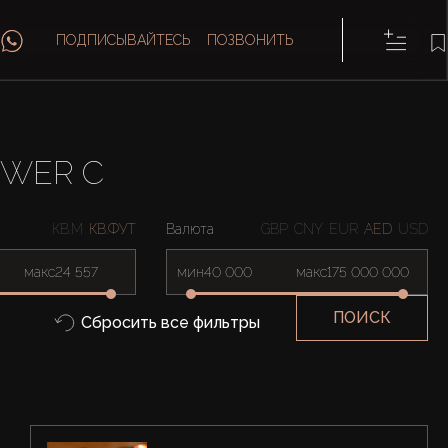
ПОДПИСЫВАЙТЕСЬ
ПОЗВОНИТЬ
OWER C
КВ.М
КВ.ФУТ
Валюта
GBP
CNY
EUR
AED
USD
макс
мин
макс
ПОИСК
Сбросить все фильтры