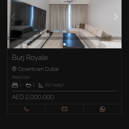
Burj Royale
Downtown Dubai
Квартира
1
1
637
кв.фут
AED 2,000,000