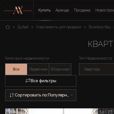
Купить
Аренда
Продажа
Новостро
Дубай
Апартаменты для продажи
Business Bay
КВАРТ
Категория недвижимости
Тип Недвижимости
Все
Первичная
Вторичная
Квартиры
Все фильтры
Сортировать по:
Популярности