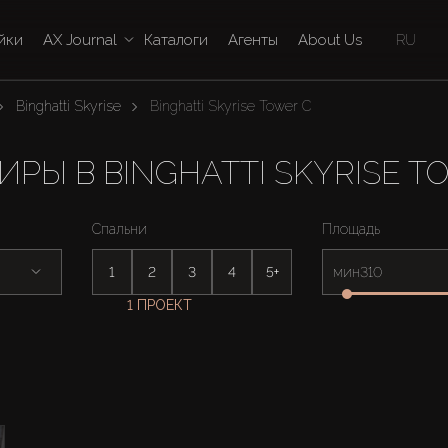
йки
AX Journal
Каталоги
Агенты
About Us
RU
Binghatti Skyrise
Binghatti Skyrise Tower C
ИРЫ В BINGHATTI SKYRISE T
Спальни
Площадь
1
2
3
4
5+
мин
1 ПРОЕКТ