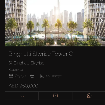
Binghatti Skyrise Tower C
Binghatti Skyrise
Квартира
Студия
1
462
кв.фут
AED 950,000