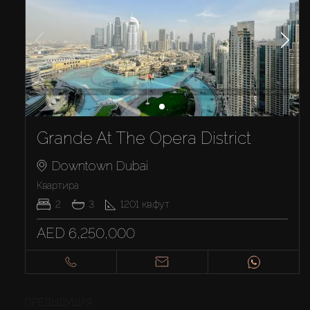
Grande At The Opera District
Downtown Dubai
Квартира
2
3
1201
кв.фут
AED 6,250,000
ПРЕДЫДУЩАЯ