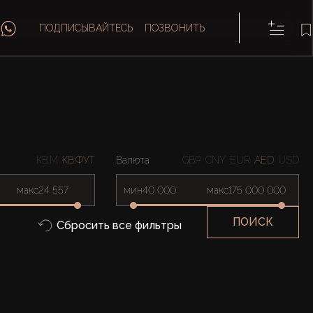
ПОДПИСЫВАЙТЕСЬ
ПОЗВОНИТЬ
КВ.М
КВ.ФУТ
Валюта
GBP
CNY
EUR
AED
USD
макс
мин
макс
ПОИСК
Сбросить все фильтры