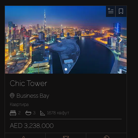
Chic Tower
Business Bay
Квартира
2
3
1678
кв.фут
AED 3,238,000