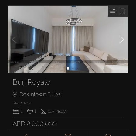
Burj Royale
Downtown Dubai
Квартира
1
1
637
кв.фут
AED 2,000,000