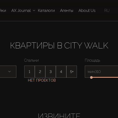
йки
AX Journal
Каталоги
Агенты
About Us
RU
КВАРТИРЫ В CITY WALK
Спальни
Площадь
1
2
3
4
5+
мин
НЕТ ПРОЕКТОВ
ИЗВИНИТЕ