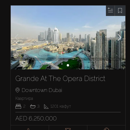
Grande At The Opera District
Downtown Dubai
Квартира
2
3
1201
кв.фут
AED 6,250,000