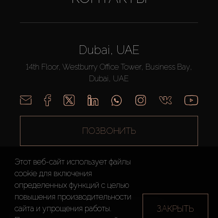
Dubai, UAE
14th Floor, Westburry Office Tower, Business Bay,
Dubai, UAE
ПОЗВОНИТЬ
Этот веб-сайт использует файлы
cookie для включения
определенных функций c целью
повышения производительности
AX CAPITAL ©2026 Все Права Защищены
ЗАКРЫТЬ
сайта и упрощения работы.
Условия
Политика
Карта