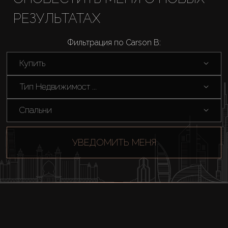
Купить
РЕЗУЛЬТАТАХ
Аренда
Фильтрация по Carson B:
Продажа
Купить
Тип Недвижимост ...
Новостройки
Спальни
AX Journal
УВЕДОМИТЬ МЕНЯ
Каталоги
Агенты
About Us