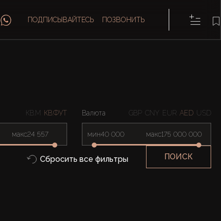
ПОДПИСЫВАЙТЕСЬ
ПОЗВОНИТЬ
КВ.М
КВ.ФУТ
Валюта
GBP
CNY
EUR
AED
USD
макс
мин
макс
ПОИСК
Сбросить все фильтры