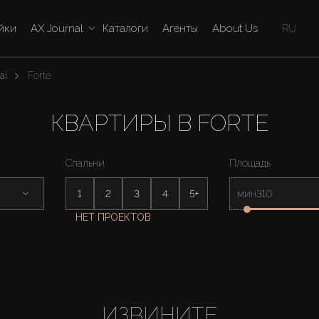
йки
AX Journal
Каталоги
Агенты
About Us
RU
ai
Forte
КВАРТИРЫ В FORTE
Спальни
Площадь
1
2
3
4
5+
мин
НЕТ ПРОЕКТОВ
ИЗВИНИТЕ