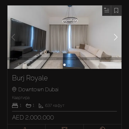
Burj Royale
Downtown Dubai
Квартира
1
1
637
кв.фут
AED 2,000,000