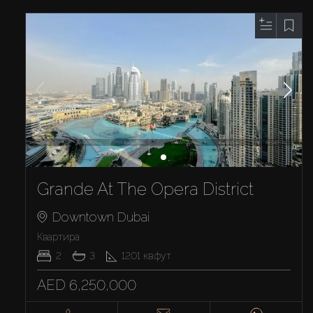
Grande At The Opera District
Downtown Dubai
Квартира
2
3
1201
кв.фут
AED 6,250,000