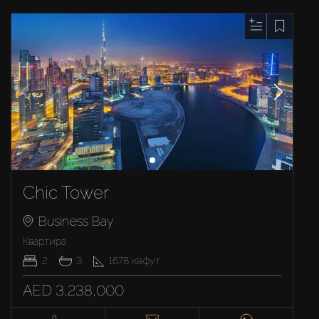
Chic Tower
Business Bay
Квартира
2
3
1678
кв.фут
AED 3,238,000