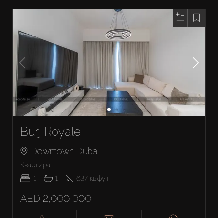
Burj Royale
Downtown Dubai
Квартира
1
1
637
кв.фут
AED 2,000,000