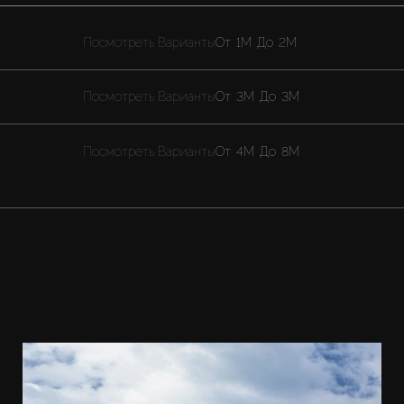
Посмотреть Варианты
От
1M
До
2M
Посмотреть Варианты
От
3M
До
3M
Посмотреть Варианты
От
4M
До
8M