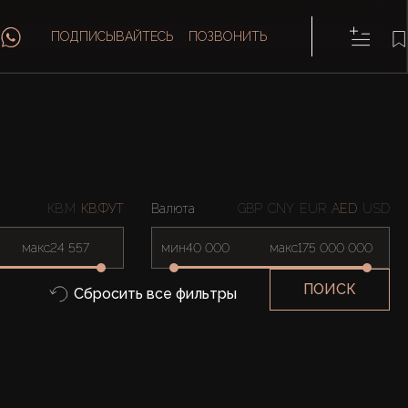
ПОДПИСЫВАЙТЕСЬ
ПОЗВОНИТЬ
КВ.М
КВ.ФУТ
Валюта
GBP
CNY
EUR
AED
USD
макс
мин
макс
ПОИСК
Сбросить все фильтры