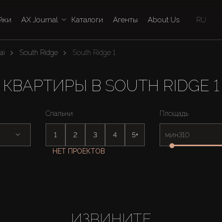
йки
AX Journal
Каталоги
Агенты
About Us
RU
ai
South Ridge
South Ridge 1
КВАРТИРЫ В SOUTH RIDGE 1
Спальни
Площадь
1
2
3
4
5+
мин
НЕТ ПРОЕКТОВ
ИЗВИНИТЕ