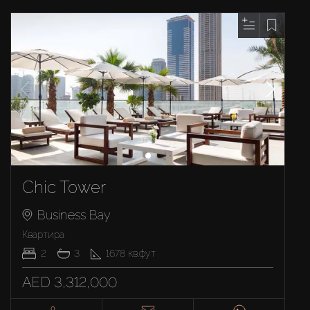
Chic Tower
Business Bay
Квартира
2
3
1678
кв.фут
AED 3,312,000