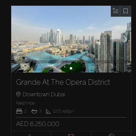
Grande At The Opera District
Downtown Dubai
Квартира
2
3
1201
кв.фут
AED 6,250,000