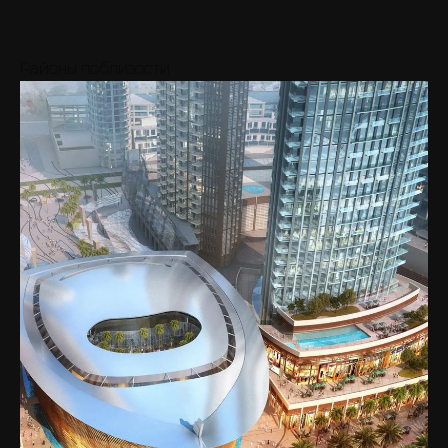
20M
-
28M
7
Вид
Cред.
AED 24M
Районы поблизости