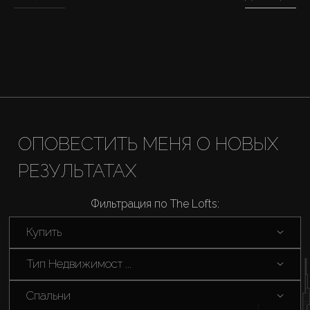
Новостройки
AX Journal
Каталоги
ОПОВЕСТИТЬ МЕНЯ О НОВЫХ
Агенты
РЕЗУЛЬТАТАХ
About Us
Фильтрация по The Lofts:
Купить
Тип Недвижимост ...
Спальни