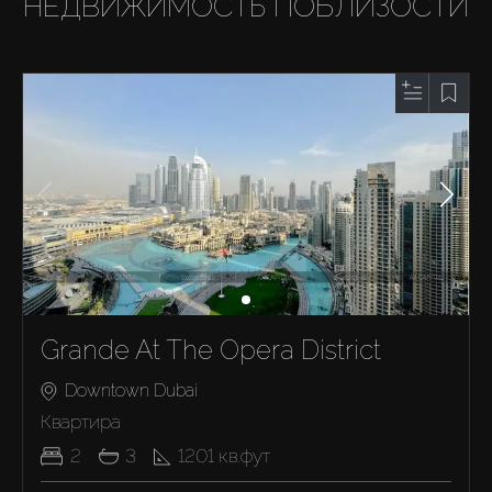
НЕДВИЖИМОСТЬ ПОБЛИЗОСТИ
Grande At The Opera District
Downtown Dubai
Квартира
2
3
1201
кв.фут