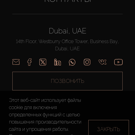
Dubai, UAE
14th Floor, Westburry Office Tower, Business Bay,
Dubai, UAE
ПОЗВОНИТЬ
Этот веб-сайт использует файлы
cookie для включения
определенных функций c целью
повышения производительности
AX CAPITAL ©2026 Все Права Защищены
ЗАКРЫТЬ
сайта и упрощения работы.
Условия
Политика
Карта