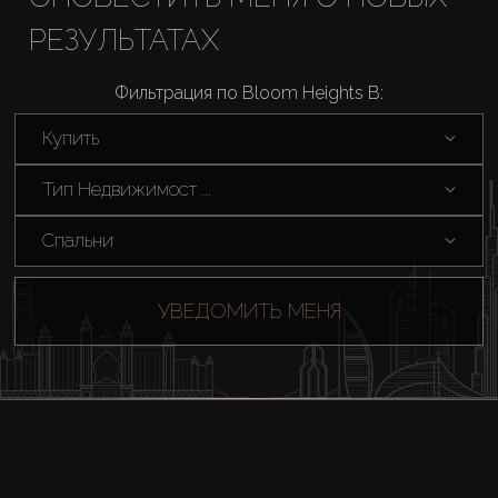
Купить
РЕЗУЛЬТАТАХ
Аренда
Фильтрация по Bloom Heights B:
Продажа
Купить
Тип Недвижимост ...
Новостройки
Спальни
AX Journal
УВЕДОМИТЬ МЕНЯ
Каталоги
Агенты
About Us