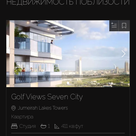
НЕДВИЖИМОСТЬ ПОБЛИЗОСТИ
Golf Views Seven City
Jumeirah Lakes Towers
Квартира
Студия
1
411
кв.фут