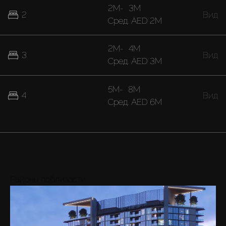
2M
-
3M
2
Вид
Cред.
AED 2M
2M
-
4M
3
Вид
Cред.
AED 3M
5M
-
8M
4
Вид
Cред.
AED 6M
Районы поблизости