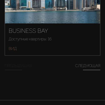
Аренда
Продажа
BUSINESS BAY
Доступные квартиры: 16
Новостройки
ВИД
AX Journal
ПРЕДЫДУЩАЯ
СЛЕДУЮЩАЯ
Каталоги
Агенты
About Us