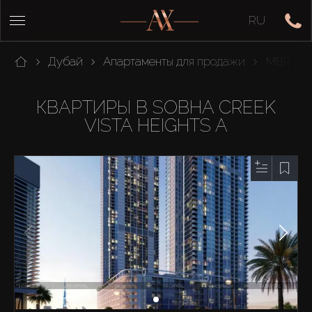
RU
Дубай
Апартаменты для продажи
MBR Cit
КВАРТИРЫ В SOBHA CREEK
VISTA HEIGHTS A