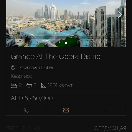
Grande At The Opera District
Downtown Dubai
Квартира
2
3
1201
кв.фут
AED 6,250,000
ПРЕДЫДУЩАЯ
СЛЕДУЮЩАЯ