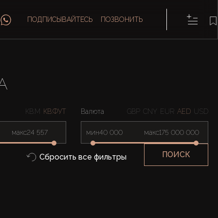
ПОДПИСЫВАЙТЕСЬ
ПОЗВОНИТЬ
A
КВ.М
КВ.ФУТ
Валюта
GBP
CNY
EUR
AED
USD
макс
мин
макс
ПОИСК
Сбросить все фильтры