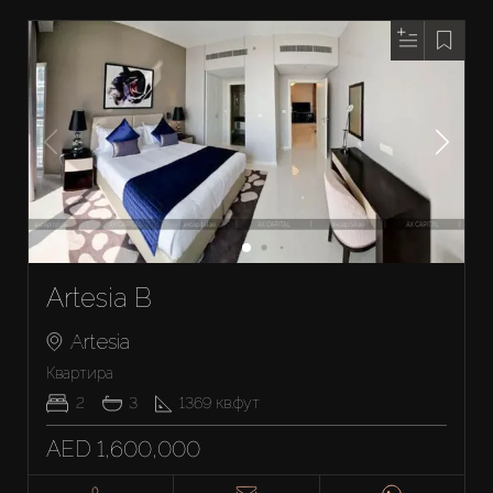
Artesia B
Artesia
Квартира
2
3
1369
кв.фут
AED 1,600,000