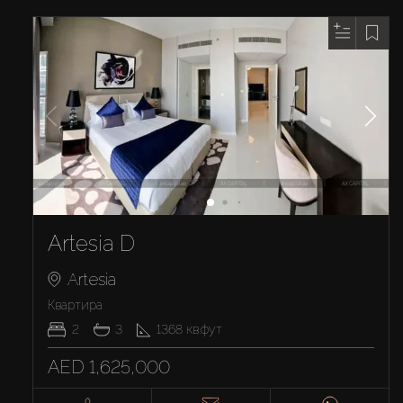
Artesia D
Artesia
Квартира
2
3
1368
кв.фут
AED 1,625,000