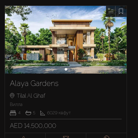
Alaya Gardens
Tilal Al Ghaf
Вилла
4
5
6029
кв.фут
AED 14,500,000