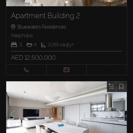
Apartment Building 2
Bluewaters Residences
Квартира
3
4
2061
кв.фут
AED 12,500,000