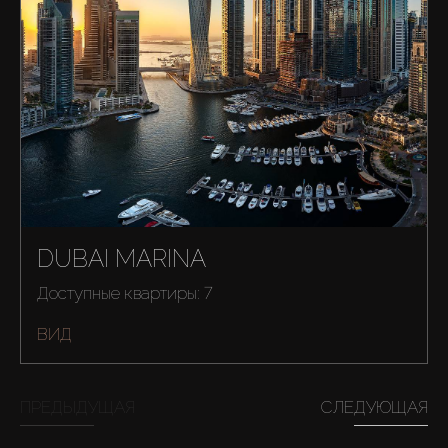
Продажа
Новостройки
AX Journal
Каталоги
DUBAI MARINA
Агенты
Доступные квартиры: 7
About Us
ВИД
ПРЕДЫДУЩАЯ
СЛЕДУЮЩАЯ