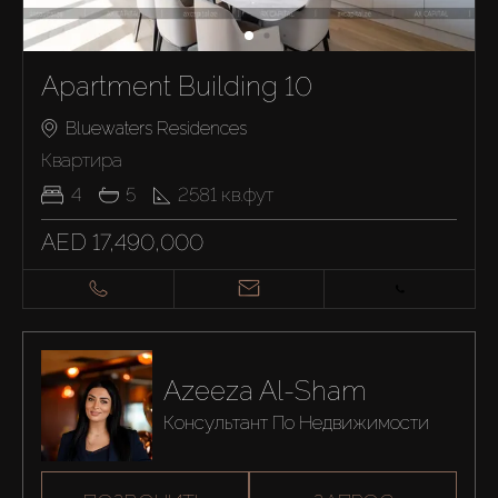
Apartment Building 10
Bluewaters Residences
Квартира
4
5
2581
кв.фут
AED 17,490,000
Azeeza Al-Sham
Консультант По Недвижимости