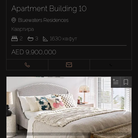
Apartment Building 10
Bluewaters Residences
Квартира
2
3
1630
кв.фут
AED 9,900,000