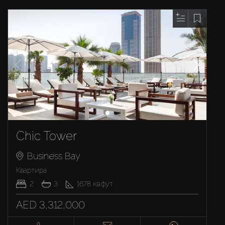
Chic Tower
Business Bay
Квартира
2
3
1678
кв.фут
AED 3,312,000