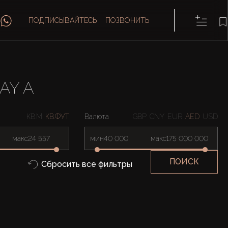
ПОДПИСЫВАЙТЕСЬ
ПОЗВОНИТЬ
AY A
КВ.М
КВ.ФУТ
Валюта
GBP
CNY
EUR
AED
USD
макс
мин
макс
ПОИСК
Сбросить все фильтры