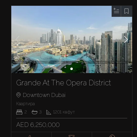
Grande At The Opera District
Downtown Dubai
Квартира
2
3
1201
кв.фут
AED 6,250,000