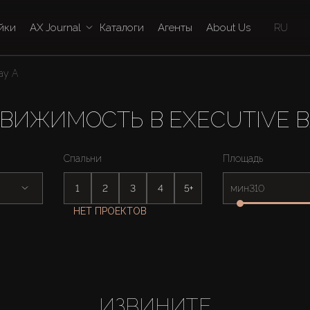
йки
AX Journal
Каталоги
Агенты
About Us
RU
ay A
ВИЖИМОСТЬ В EXECUTIVE B
Спальни
Площадь
1
2
3
4
5+
мин
НЕТ ПРОЕКТОВ
ИЗВИНИТЕ