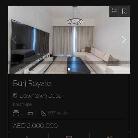
Burj Royale
Downtown Dubai
Квартира
1
1
637
кв.фут
AED 2,000,000