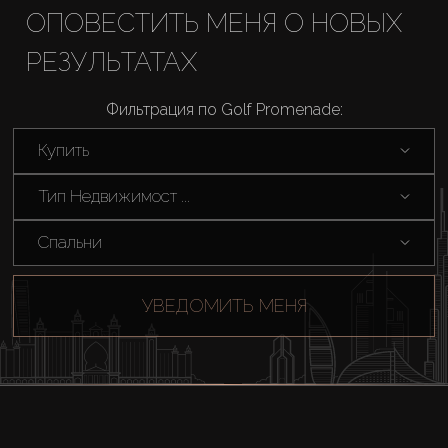
Купить
ОПОВЕСТИТЬ МЕНЯ О НОВЫХ
РЕЗУЛЬТАТАХ
Аренда
Фильтрация по Golf Promenade:
Продажа
Купить
Новостройки
Тип Недвижимост ...
Спальни
AX Journal
УВЕДОМИТЬ МЕНЯ
Каталоги
Агенты
About Us