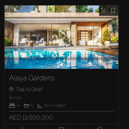
Alaya Gardens
Tilal Al Ghaf
Вилла
4
5
6507
кв.фут
AED 13,500,000