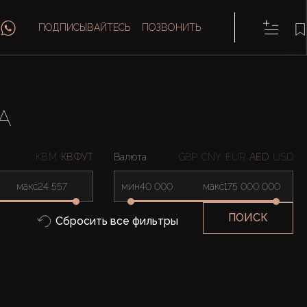
ПОДПИСЫВАЙТЕСЬ
ПОЗВОНИТЬ
A
КВ.М
КВ.ФУТ
Валюта
GBP
CNY
EUR
AED
USD
макс
мин
макс
ПОИСК
Сбросить все фильтры