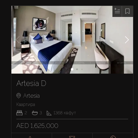
Artesia D
Artesia
Квартира
2
3
1368
кв.фут
AED 1,625,000