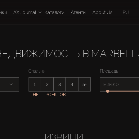
йки
AX Journal
Каталоги
Агенты
About Us
RU
НЕДВИЖИМОСТЬ В MARBELL
Спальни
Площадь
1
2
3
4
5+
мин
НЕТ ПРОЕКТОВ
ИЗВИНИТЕ