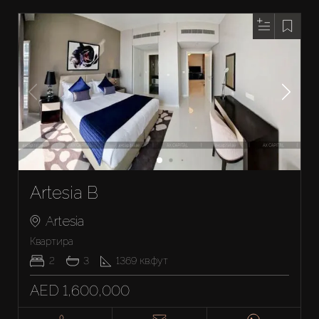
Artesia B
Artesia
Квартира
2
3
1369
кв.фут
AED 1,600,000