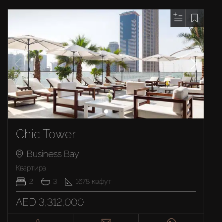
Chic Tower
Business Bay
Квартира
2
3
1678
кв.фут
AED 3,312,000