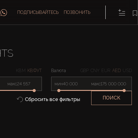
ПОДПИСЫВАЙТЕСЬ
ПОЗВОНИТЬ
HTS
КВ.М
КВ.ФУТ
Валюта
GBP
CNY
EUR
AED
USD
макс
мин
макс
ПОИСК
Сбросить все фильтры