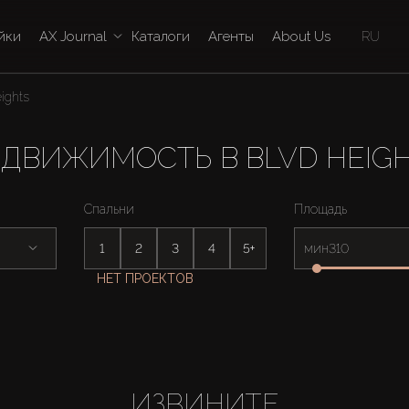
йки
AX Journal
Каталоги
Агенты
About Us
RU
ights
ДВИЖИМОСТЬ В BLVD HEIG
Спальни
Площадь
1
2
3
4
5+
мин
НЕТ ПРОЕКТОВ
ИЗВИНИТЕ