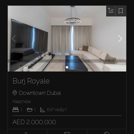
Burj Royale
Downtown Dubai
Квартира
1
1
637
кв.фут
AED 2,000,000