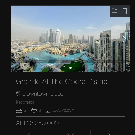
Grande At The Opera District
Downtown Dubai
Квартира
2
3
1201
кв.фут
AED 6,250,000