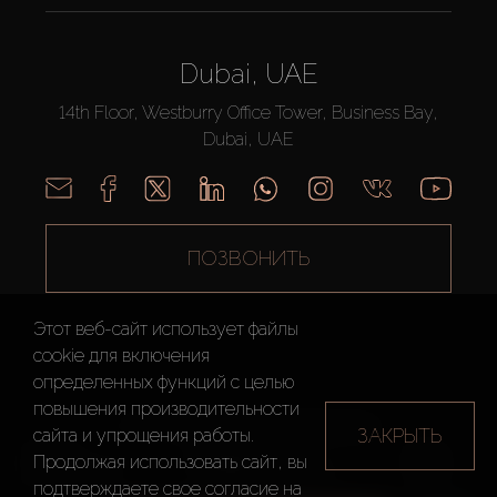
Dubai, UAE
14th Floor, Westburry Office Tower, Business Bay,
Dubai, UAE
ПОЗВОНИТЬ
Этот веб-сайт использует файлы
cookie для включения
определенных функций c целью
повышения производительности
AX CAPITAL ©2026 Все Права Защищены
ЗАКРЫТЬ
сайта и упрощения работы.
Условия
Политика
Карта
Продолжая использовать сайт, вы
использования
конфиденциальности
сайта
подтверждаете свое согласие на