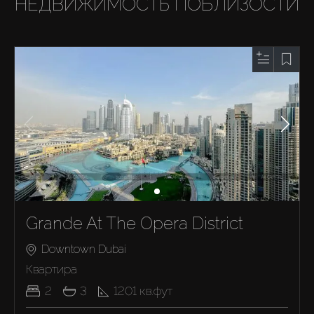
НЕДВИЖИМОСТЬ ПОБЛИЗОСТИ
Grande At The Opera District
Downtown Dubai
Квартира
2
3
1201
кв.фут