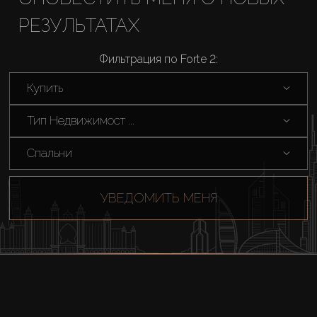
РЕЗУЛЬТАТАХ
Аренда
Фильтрация по Forte 2:
Продажа
Купить
Новостройки
Тип Недвижимост ...
AX Journal
Спальни
Каталоги
УВЕДОМИТЬ МЕНЯ
Агенты
About Us