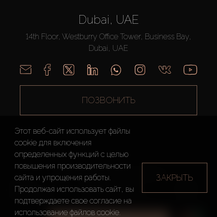
Dubai, UAE
14th Floor, Westburry Office Tower, Business Bay,
Dubai, UAE
ПОЗВОНИТЬ
Этот веб-сайт использует файлы
cookie для включения
определенных функций c целью
повышения производительности
AX CAPITAL ©2026 Все Права Защищены
ЗАКРЫТЬ
сайта и упрощения работы.
Условия
Политика
Карта
Продолжая использовать сайт, вы
использования
конфиденциальности
сайта
подтверждаете свое согласие на
использование файлов cookie.