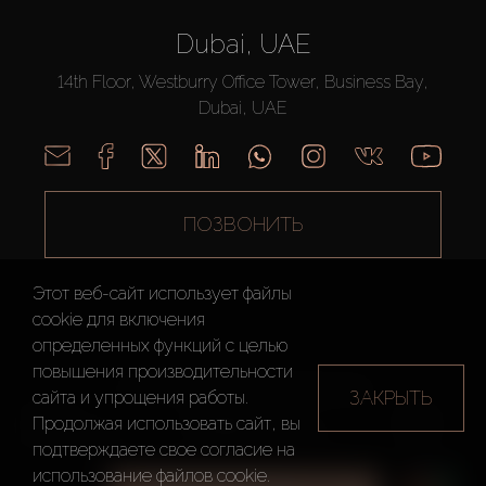
Dubai, UAE
14th Floor, Westburry Office Tower, Business Bay,
Dubai, UAE
ПОЗВОНИТЬ
Этот веб-сайт использует файлы
cookie для включения
определенных функций c целью
повышения производительности
AX CAPITAL ©2026 Все Права Защищены
ЗАКРЫТЬ
сайта и упрощения работы.
Условия
Политика
Карта
Продолжая использовать сайт, вы
использования
конфиденциальности
сайта
подтверждаете свое согласие на
использование файлов cookie.