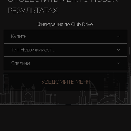
РЕЗУЛЬТАТАХ
Аренда
Фильтрация по Club Drive:
Продажа
Купить
Новостройки
Тип Недвижимост ...
AX Journal
Спальни
Каталоги
УВЕДОМИТЬ МЕНЯ
Агенты
About Us