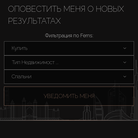
Купить
ОПОВЕСТИТЬ МЕНЯ О НОВЫХ
РЕЗУЛЬТАТАХ
Аренда
Фильтрация по Ferns:
Продажа
Купить
Новостройки
Тип Недвижимост ...
Спальни
AX Journal
УВЕДОМИТЬ МЕНЯ
Каталоги
Агенты
About Us