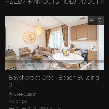
НЕДВИЖИМОСТЬ ПОБЛИЗОСТИ
Bayshore at Creek Beach Building
3
Creek Beach
Квартира
2
2
1589
кв.фут