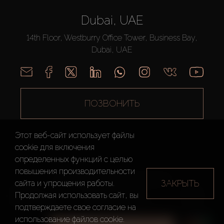
Dubai, UAE
14th Floor, Westburry Office Tower, Business Bay,
Dubai, UAE
ПОЗВОНИТЬ
Этот веб-сайт использует файлы
cookie для включения
определенных функций c целью
повышения производительности
AX CAPITAL ©2026 Все Права Защищены
ЗАКРЫТЬ
сайта и упрощения работы.
Условия
Политика
Карта
Продолжая использовать сайт, вы
использования
конфиденциальности
сайта
подтверждаете свое согласие на
использование файлов cookie.