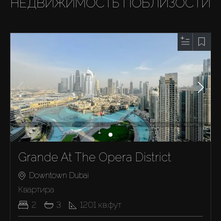
НЕДВИЖИМОСТЬ ПОБЛИЗОСТИ
Grande At The Opera District
Downtown Dubai
Квартира
2
3
1201
кв.фут