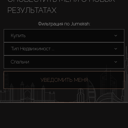
РЕЗУЛЬТАТАХ
Аренда
Фильтрация по Jumeirah:
Продажа
Купить
Новостройки
Тип Недвижимост ...
AX Journal
Спальни
Каталоги
УВЕДОМИТЬ МЕНЯ
Агенты
About Us