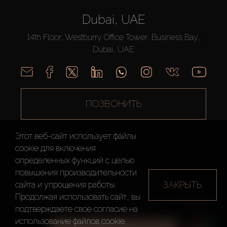
Dubai, UAE
14th Floor, Westburry Office Tower, Business Bay,
Dubai, UAE
ПОЗВОНИТЬ
Этот веб-сайт использует файлы
cookie для включения
определенных функций c целью
повышения производительности
AX CAPITAL ©2026 Все Права Защищены
ЗАКРЫТЬ
сайта и упрощения работы.
Условия
Политика
Карта
Продолжая использовать сайт, вы
использования
конфиденциальности
сайта
подтверждаете свое согласие на
использование файлов cookie.