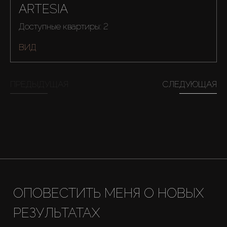
ARTESIA
Доступные квартиры: 2
ВИД
ПРЕДЫДУЩАЯ
СЛЕДУЮЩАЯ
Купить
Аренда
Продажа
Новостройки
ОПОВЕСТИТЬ МЕНЯ О НОВЫХ
РЕЗУЛЬТАТАХ
AX Journal