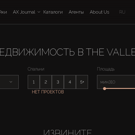
йки
AX Journal
Каталоги
Агенты
About Us
RU
ЕДВИЖИМОСТЬ В THE VALL
Спальни
Площадь
1
2
3
4
5+
мин
НЕТ ПРОЕКТОВ
ИЗВИНИТЕ