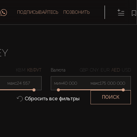
ПОДПИСЫВАЙТЕСЬ
ПОЗВОНИТЬ
EY
КВ.М
КВ.ФУТ
Валюта
GBP
CNY
EUR
AED
USD
макс
мин
макс
ПОИСК
Сбросить все фильтры