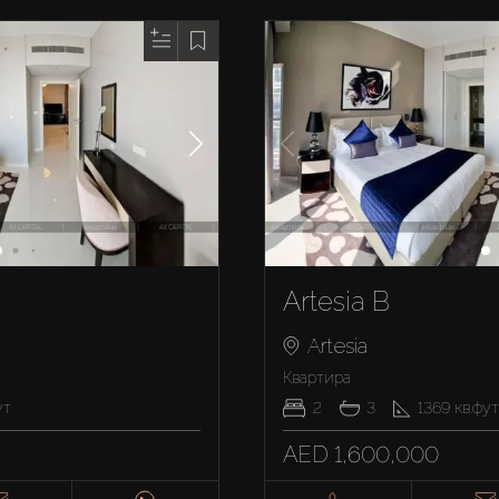
Artesia B
Artesia
Квартира
ут
2
3
1369
кв.фут
AED 1,600,000