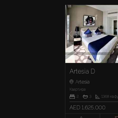
Artesia D
Artesia
Квартира
2
3
1368
кв.ф
AED 1,625,000