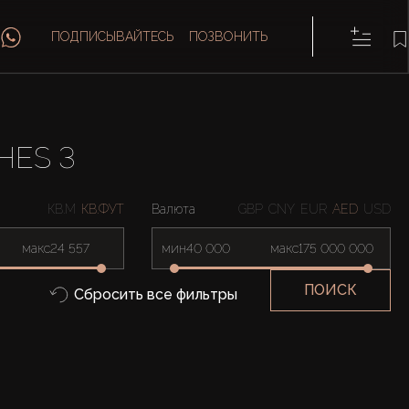
ПОДПИСЫВАЙТЕСЬ
ПОЗВОНИТЬ
HES 3
КВ.М
КВ.ФУТ
Валюта
GBP
CNY
EUR
AED
USD
макс
мин
макс
ПОИСК
Сбросить все фильтры