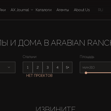
йки
AX Journal
Каталоги
Агенты
About Us
RU
Ы И ДОМА В ARABIAN RANC
Спальни
Площадь
1
2
3
4
5+
мин
НЕТ ПРОЕКТОВ
ИЗВИНИТЕ