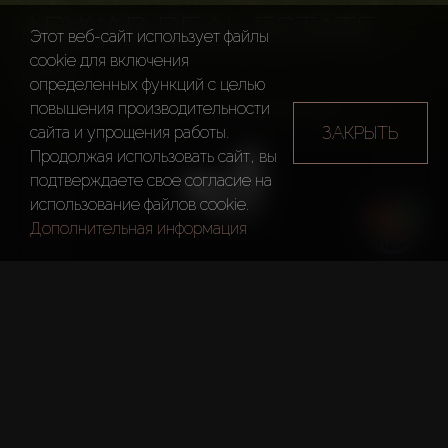
ABWAB REAL ESTATE
Этот веб-сайт использует файлы
LLC
cookie для включения
определенных функций c целью
повышения производительности
Застройщики
Abwab Real Estate LLC
ЗАКРЫТЬ
сайта и упрощения работы.
Продолжая использовать сайт, вы
подтверждаете свое согласие на
использование файлов cookie.
Дополнительная информация
Год основания
2005
Главный офис
Дубай