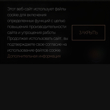
AL BARARI
Этот веб-сайт использует файлы
DEVELOPMENT
cookie для включения
определенных функций c целью
повышения производительности
Застройщики
Al Barari Development
ЗАКРЫТЬ
сайта и упрощения работы.
Продолжая использовать сайт, вы
подтверждаете свое согласие на
использование файлов cookie.
Дополнительная информация
Год основания
2005
Главный офис
Дубай