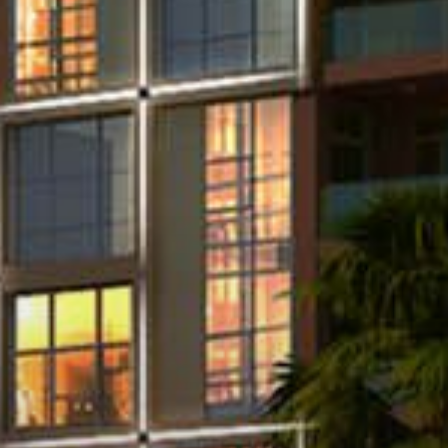
Купить
Аренда
Продажа
Новостройки
AX Journal
Каталоги
Агенты
About Us