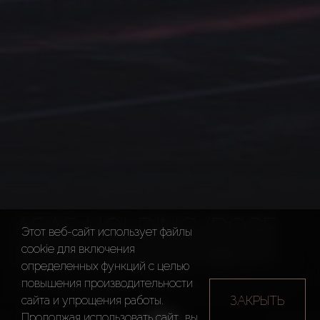
ASAS HOLDING (ROSE
Этот веб-сайт использует файлы
HOMES INVESTMENT)
cookie для включения
определенных функций c целью
повышения производительности
Застройщики
ASAS Holding (Rose Homes Inve
ЗАКРЫТЬ
сайта и упрощения работы.
Продолжая использовать сайт, вы