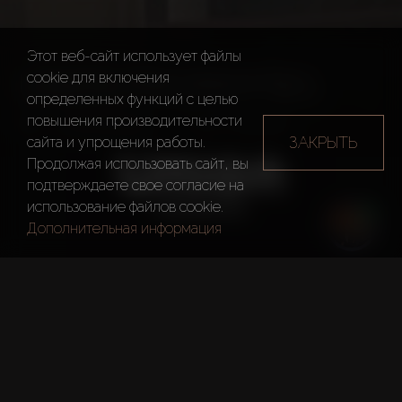
Этот веб-сайт использует файлы
UNION PROPERTIES
cookie для включения
определенных функций c целью
повышения производительности
Застройщики
Union Properties
ЗАКРЫТЬ
сайта и упрощения работы.
Продолжая использовать сайт, вы
подтверждаете свое согласие на
использование файлов cookie.
Дополнительная информация
Год основания
1987
Главный офис
Дубай