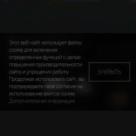
RKM DURAR
Этот веб-сайт использует файлы
PROPERTIES
cookie для включения
определенных функций c целью
повышения производительности
Застройщики
RKM Durar Properties
ЗАКРЫТЬ
сайта и упрощения работы.
Продолжая использовать сайт, вы
подтверждаете свое согласие на
использование файлов cookie.
Дополнительная информация
Год основания
2005