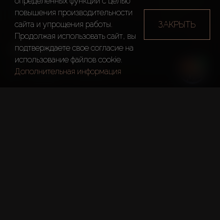
определенных функций c целью
повышения производительности
ЗАКРЫТЬ
сайта и упрощения работы.
Продолжая использовать сайт, вы
AL BARSHA
подтверждаете свое согласие на
использование файлов cookie.
Дубай
Al Barsha
Дополнительная информация
Краткие Факты
Застройщик:
Emaar Properties
Тип:
Жилые Комплексы
Общая Площадь:
410m Кв.фут