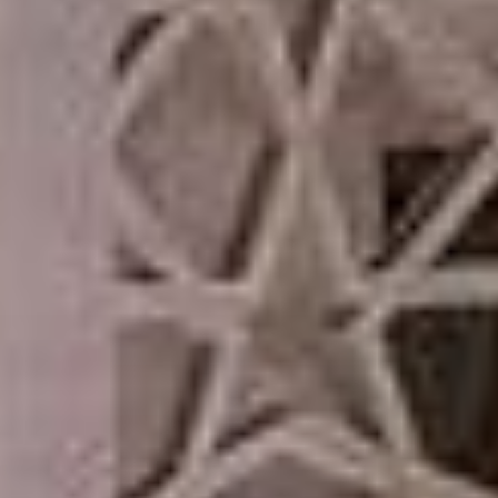
AX Journal
Каталоги
Агенты
About Us