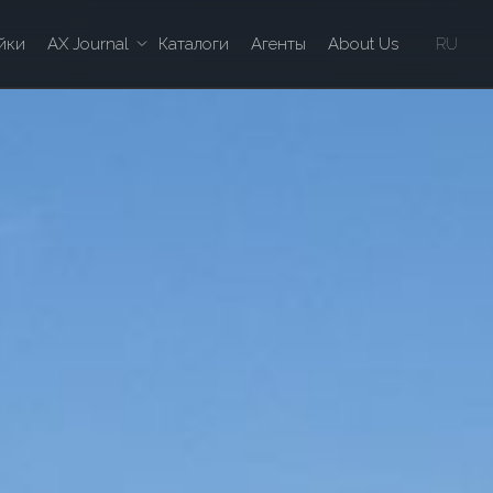
йки
AX Journal
Каталоги
Агенты
About Us
RU