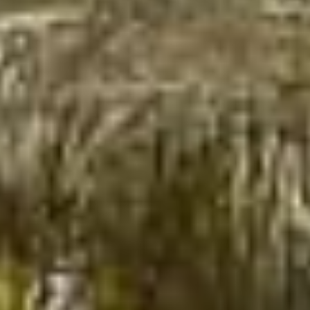
Продажа
Новостройки
AX Journal
Каталоги
Агенты
About Us