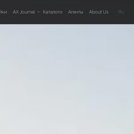
йки
AX Journal
Каталоги
Агенты
About Us
RU