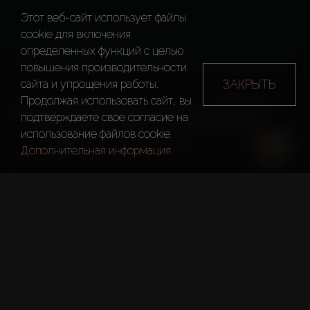
Этот веб-сайт использует файлы
cookie для включения
определенных функций c целью
повышения производительности
ЗАКРЫТЬ
сайта и упрощения работы.
Продолжая использовать сайт, вы
THE WORLD ISLANDS
подтверждаете свое согласие на
использование файлов cookie.
Дубай
The World Islands
Дополнительная информация
Краткие Факты
Застройщик:
Emaar Properties
Тип:
Жилые Комплексы