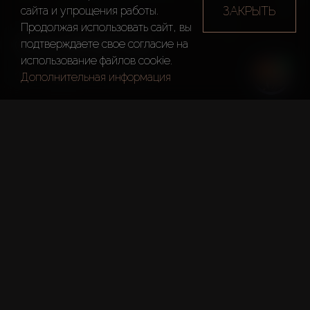
ЗАКРЫТЬ
сайта и упрощения работы.
Продолжая использовать сайт, вы
COURSETIA
подтверждаете свое согласие на
использование файлов cookie.
Дубай
Coursetia
Дополнительная информация
Краткие Факты
Проект:
Coursetia
Застройщик:
Damac Properties
Номер Разрешения DLD: