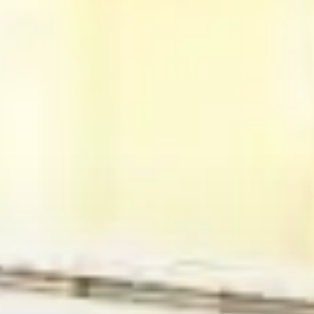
AX Journal
Каталоги
Агенты
About Us