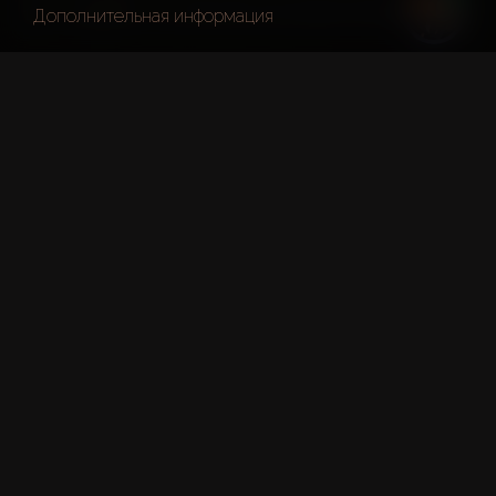
Дубай
IL Primo At The Opera District
Дополнительная информация
Краткие Факты
Проект:
IL Primo At The Opera District
Застройщик:
Emaar Properties
Этажность:
77
Дата Передачи:
31 Авг. 2022 Г.
Номер Разрешения DLD: